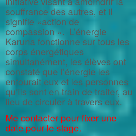
initiative visant à amoindrir la
souffrance des autres, et il
signifie «action de
compassion ». L’énergie
Karuna fonctionne sur tous les
corps énergétiques
simultanément, les élèves ont
constaté que l’énergie les
entourait eux et les personnes
qu’ils sont en train de traiter, au
lieu de circuler à travers eux.
Me contacter pour fixer une
date pour le stage.