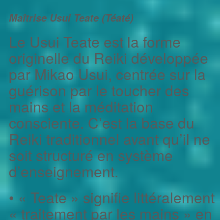
Maîtrise Usui Teate (Téaté)
Le Usui Teate est la forme
originelle du Reiki développée
par Mikao Usui, centrée sur la
guérison par le toucher des
mains et la méditation
consciente. C’est la base du
Reiki traditionnel avant qu’il ne
soit structuré en système
d’enseignement.
• « Teate » signifie littéralement
« traitement par les mains » en