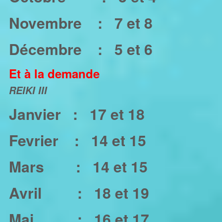
Novembre :
7 et 8
Décembre :
5 et 6
Et à la demande
REIKI III
Janvier :
17 et 18
Fevrier :
14 et 15
Mars :
14 et 15
Avril :
18 et 19
Mai
:
16 et 17