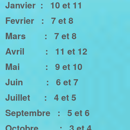
Janvier :
10 et 11
Fevrier :
7 et 8
Mars :
7 et 8
Avril :
11 et 12
Mai
:
9 et 10
Juin :
6 et 7
Juillet :
4 et 5
Septembre :
5 et 6
Octobre :
3 et 4