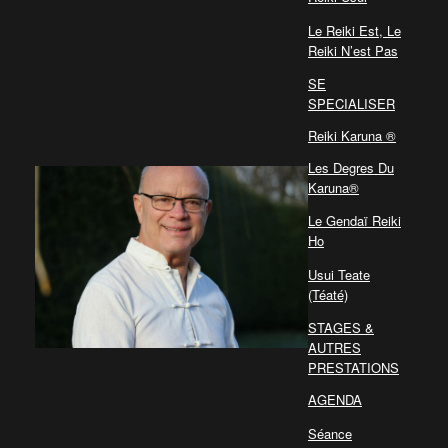
Le Reiki Est, Le
Reiki N’est Pas
SE
SPECIALISER
Reiki Karuna ®
Les Degres Du
Karuna®
Le Gendaï Reiki
Ho
Usui Teate
(Téaté)
STAGES &
AUTRES
PRESTATIONS
AGENDA
Séance