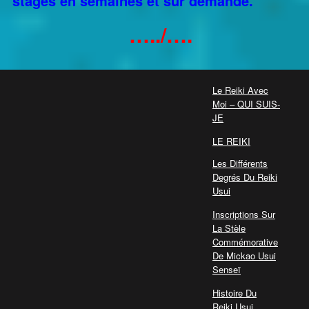
stages en semaines et sur demande.
…../….
Le Reiki Avec
Moi – QUI SUIS-
JE
LE REIKI
Les Différents
Degrés Du Reiki
Usui
Inscriptions Sur
La Stèle
Commémorative
De Mickao Usui
Senseï
Histoire Du
Reiki Usui