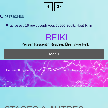
Skip
to
content
0617803466
adresse : 16 rue Joseph Vogt 68360 Soultz Haut-Rhin
REIKI
Penser, Ressentir, Respirer, Être, Vivre Reiki !
Menu