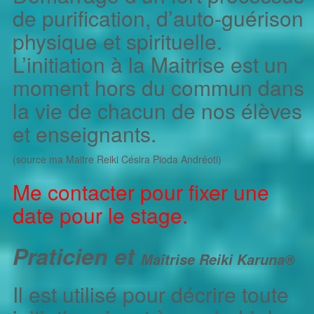
de purification, d’auto-guérison
physique et spirituelle.
L’initiation à la Maitrise est un
moment hors du commun dans
la vie de chacun de nos élèves
et enseignants.
(source ma Maitre Reiki Césira Pioda Andréoti)
Me contacter pour fixer une
date pour le stage.
Praticien et
Maîtrise
Reiki Karuna
®
Il est utilisé pour décrire toute