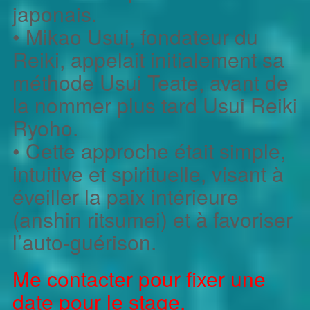
japonais.
• Mikao Usui, fondateur du
Reiki, appelait initialement sa
méthode Usui Teate, avant de
la nommer plus tard Usui Reiki
Ryoho.
• Cette approche était simple,
intuitive et spirituelle, visant à
éveiller la paix intérieure
(anshin ritsumei) et à favoriser
l’auto-guérison.
Me contacter pour fixer une
date pour le stage.