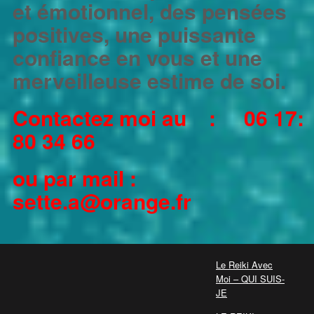
et émotionnel, des pensées
positives, une puissante
confiance en vous et une
merveilleuse estime de soi.
Contactez moi
au : 06 17:
80 34 66
ou par mail :
sette.a@orange.fr
Le Reiki Avec
Moi – QUI SUIS-
JE