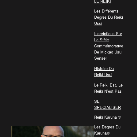
LE REIKI
Les Différents
Degrés Du Reiki
Usui
Inscriptions Sur
La Stèle
Commémorative
De Mickao Usui
Senseï
Histoire Du
Reiki Usui
Le Reiki Est, Le
Reiki N’est Pas
SE
SPECIALISER
Reiki Karuna ®
Les Degres Du
Karuna®