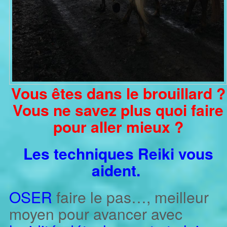
Vous êtes dans le brouillard ?
Vou
s ne savez plus quoi faire
pour aller mieux ?
Les techniques Reiki vous
aident.
OSER
faire le pas…, meilleur
moyen pour avancer avec