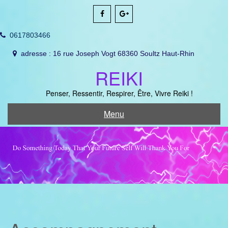
Skip
to
content
0617803466
adresse : 16 rue Joseph Vogt 68360 Soultz Haut-Rhin
REIKI
Penser, Ressentir, Respirer, Être, Vivre Reiki !
Menu